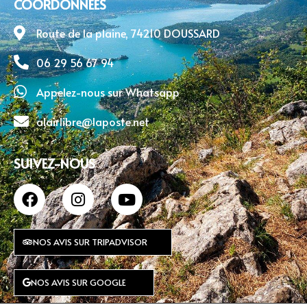
COORDONNÉES
Route de la plaine, 74210 DOUSSARD
06 29 56 67 94
Appelez-nous sur Whatsapp
alairlibre@laposte.net
SUIVEZ-NOUS
NOS AVIS SUR TRIPADVISOR
NOS AVIS SUR GOOGLE